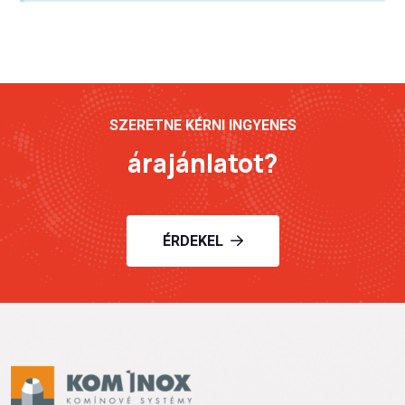
SZERETNE KÉRNI INGYENES
árajánlatot?
ÉRDEKEL