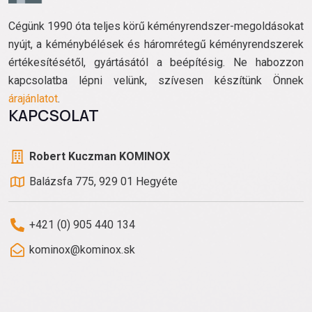
Cégünk 1990 óta teljes körű kéményrendszer-megoldásokat
nyújt, a kéménybélések és háromrétegű kéményrendszerek
értékesítésétől, gyártásától a beépítésig. Ne habozzon
kapcsolatba lépni velünk, szívesen készítünk Önnek
árajánlatot
.
KAPCSOLAT
Robert Kuczman KOMINOX
Balázsfa 775, 929 01 Hegyéte
+421 (0) 905 440 134
kominox@kominox.sk