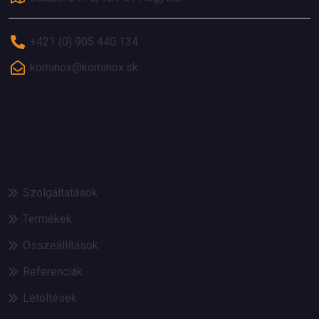
+421 (0) 905 440 134
kominox@kominox.sk
KÍNÁLATUNK
Szolgáltatások
Termékek
Összeállítások
Referenciák
Letöltések