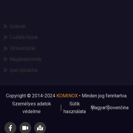
REFERENCIÁINK
Gyárunk
Családi házak
Társasházak
Magánépületek
Ipari épületek
Copyright © 2014-2024
KOMINOX
• Minden jog fenntartva.
Személyes adatok
Sütik
Magyar
Slovenčina
védelme
használata