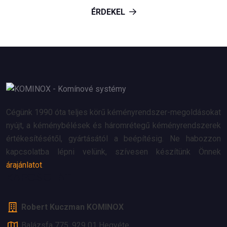
ÉRDEKEL
Cégünk 1990 óta teljes körű kéményrendszer-megoldásokat
nyújt, a kéménybélések és háromrétegű kéményrendszerek
értékesítésétől, gyártásától a beépítésig. Ne habozzon
kapcsolatba lépni velünk, szívesen készítünk Önnek
árajánlatot
.
KAPCSOLAT
Robert Kuczman KOMINOX
Balázsfa 775, 929 01 Hegyéte