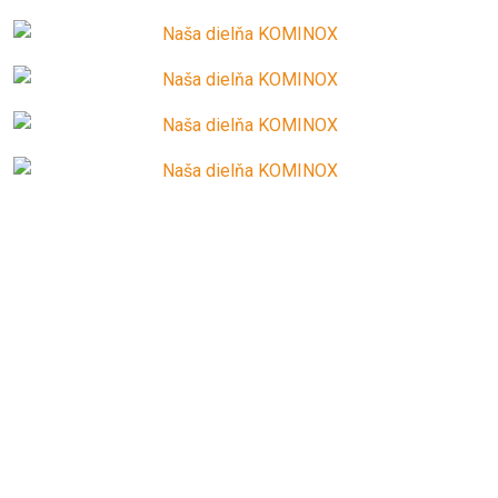
SZERETNE KÉRNI INGYENES
árajánlatot?