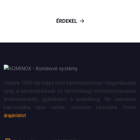
ÉRDEKEL
Cégünk 1990 óta teljes körű kéményrendszer-megoldásokat
nyújt, a kéménybélések és háromrétegű kéményrendszerek
értékesítésétől, gyártásától a beépítésig. Ne habozzon
kapcsolatba lépni velünk, szívesen készítünk Önnek
árajánlatot
.
KAPCSOLAT