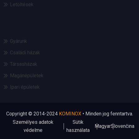
Letöltések
REFERENCIÁINK
Gyárunk
Családi házak
Társasházak
Magánépületek
Ipari épületek
Copyright © 2014-2024
KOMINOX
• Minden jog fenntartva.
Személyes adatok
Sütik
Magyar
Slovenčina
védelme
használata