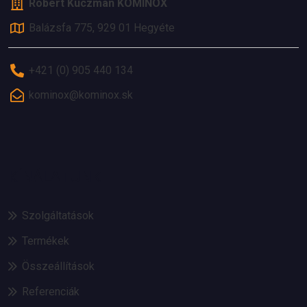
Robert Kuczman KOMINOX
Balázsfa 775, 929 01 Hegyéte
+421 (0) 905 440 134
kominox@kominox.sk
KÍNÁLATUNK
Szolgáltatások
Termékek
Összeállítások
Referenciák