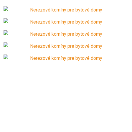
SZERETNE KÉRNI INGYENES
árajánlatot?