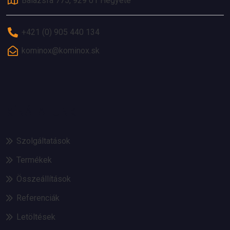
Balázsfa 775, 929 01 Hegyéte
+421 (0) 905 440 134
kominox@kominox.sk
KÍNÁLATUNK
Szolgáltatások
Termékek
Összeállítások
Referenciák
Letöltések