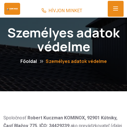
Személyes adatok
védelme
Főoldal
Személyes adatok védelme
Spoločnosť
Robert Kuczman KOMINOX, 92901 Kútniky,
Časť Blažov 775, IČO: 34429239
ako prevádzkovateľ (ďalej