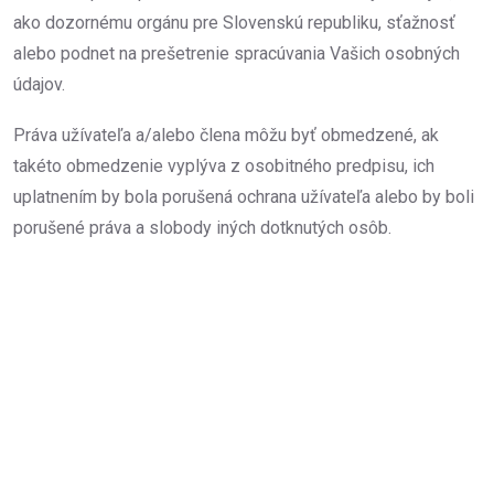
ako dozornému orgánu pre Slovenskú republiku, sťažnosť
alebo podnet na prešetrenie spracúvania Vašich osobných
údajov.
Práva užívateľa a/alebo člena môžu byť obmedzené, ak
takéto obmedzenie vyplýva z osobitného predpisu, ich
uplatnením by bola porušená ochrana užívateľa alebo by boli
porušené práva a slobody iných dotknutých osôb.
SZERETNE KÉRNI INGYENES
árajánlatot?