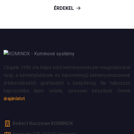
ÉRDEKEL
Cégünk 1990 óta teljes körű kéményrendszer-megoldásokat
nyújt, a kéménybélések és háromrétegű kéményrendszerek
értékesítésétől, gyártásától a beépítésig. Ne habozzon
kapcsolatba lépni velünk, szívesen készítünk Önnek
árajánlatot
.
KAPCSOLAT
Robert Kuczman KOMINOX