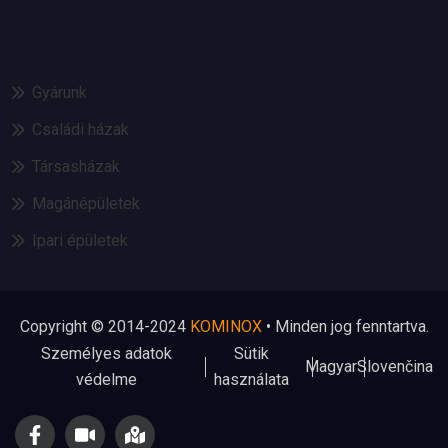
REFERENCIÁINK
Gyárunk
Családi házak
Társasházak
Magánépületek
Ipari épületek
Copyright © 2014-2024
KOMINOX
• Minden jog fenntartva.
Személyes adatok
Sütik
Magyar
Slovenčina
védelme
használata